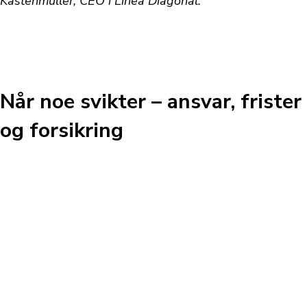
Kastenmüller, CEO i Linea Diagonal.
Når noe svikter – ansvar, frister
og forsikring
Bulls portefølje speiler bredden av utfordringer
bransjen faktisk møter. I én sak bisto teamet en norsk
importør i en kompleks tvist knyttet til sjøtransport
fra Kina, en sak som krevde inngående kunnskap om
internasjonale fraktvilkår og tverrnasjonale
prosessregler. I andre oppdrag har Bull rådgitt
klienter i NSAB-relaterte spørsmål og