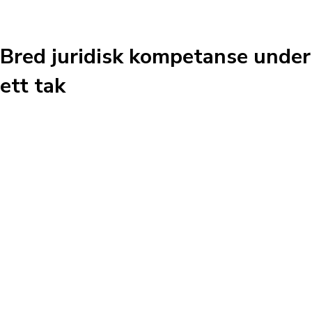
Bred juridisk kompetanse under
ett tak
– De fleste kontraktene vi gjennomgår er skrevet for en
verden der forutsetningene var stabile. Det holder ikke
lenger – prisklausuler og ansvarsfordeling må speile
virkeligheten bransjen faktisk opererer i, påpeker
Camilla Raastad, advokat i Bull.
Transportkontrakter, enten det gjelder innenriks
distribusjon, internasjonal frakt eller speditøroppdrag
– er komplekse dokumenter der feil kan få store