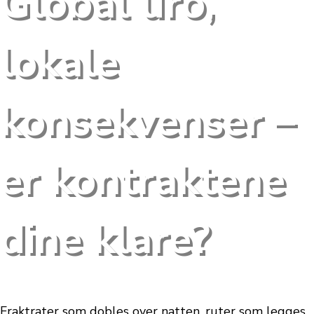
Global uro,
lokale
konsekvenser –
er kontraktene
dine klare?
Fraktrater som dobles over natten, ruter som legges